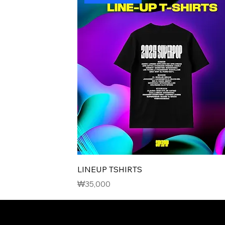
LINEUP TSHIRTS
價格
₩35,000
© 2023-2026 SUPERPOP. All Rights Reserved. SUPERPOP FESTI