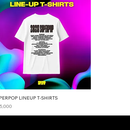
PERPOP LINEUP T-SHIRTS
格
5,000