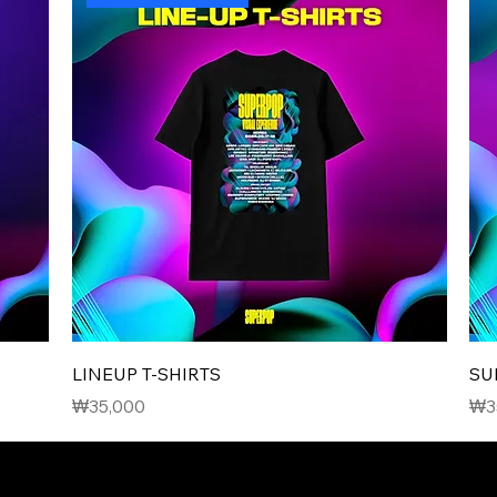
LINEUP T-SHIRTS
SU
價格
價
₩35,000
₩3
VAL